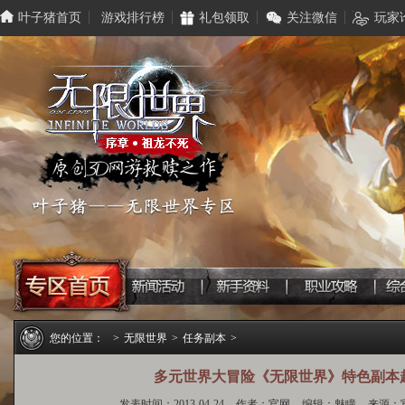
叶子猪首页
游戏排行榜
礼包领取
关注微信
玩家
您的位置：
>
无限世界
>
任务副本
>
多元世界大冒险《无限世界》特色副本
发表时间：2013-04-24
作者：官网
编辑：魅瞳
来源：