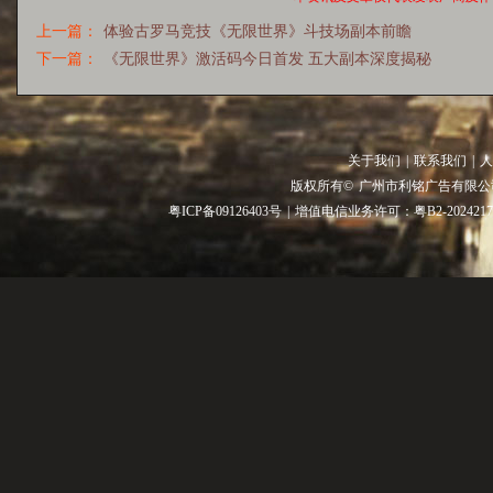
上一篇：
体验古罗马竞技《无限世界》斗技场副本前瞻
下一篇：
《无限世界》激活码今日首发 五大副本深度揭秘
关于我们
|
联系我们
|
人
版权所有©
广州市利铭广告有限公
粤ICP备09126403号
|
增值电信业务许可：粤B2-2024217