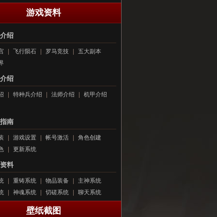
游戏资料
介绍
宫
|
飞行陨石
|
罗马竞技
|
五大副本
界
介绍
绍
|
特种兵介绍
|
法师介绍
|
机甲介绍
指南
装
|
游戏设置
|
帐号激活
|
角色创建
色
|
更新系统
资料
统
|
重铸系统
|
物品装备
|
主神系统
统
|
神魂系统
|
切磋系统
|
聊天系统
壁纸截图