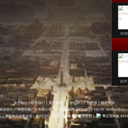
环球
机甲
关于我们
|
联系我们
|
人才招聘
|
合作伙伴
|
广告投放
|
版权申诉
权所有©
广州市利铭广告有限公司
叶子猪游戏网 2003-
2026
Yzz.cn
service@yzz.
号
|
增值电信业务许可：粤B2-20242170
|
广东省通信管理局
|
粤公安网备 4401