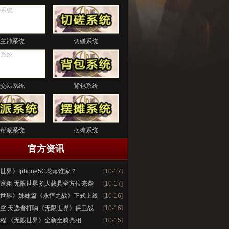
主神系统
切磋系统
交易系统
背包系统
帮派系统
摆摊系统
官方资讯
世界》Iphone5C花落谁家？
[10-17]
滚粗 无限世界多人载具全方位来袭
[10-17]
世界》姊妹篇《永恒之战》正式上线
[10-16]
空 天选者打响《无限世界》保卫战
[10-16]
程 《无限世界》全新坐骑亮相
[10-15]