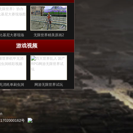
比基尼大赛现场
无限世界精美原画2
游戏视频
无消耗单刷虫洞
网游无限世界试玩
cn
1702000162号