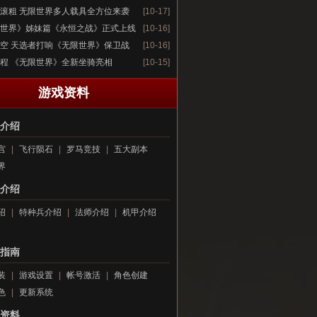
滚粗 无限世界多人载具全方位来袭
[10-17]
世界》姊妹篇《永恒之战》正式上线
[10-16]
空 天选者打响《无限世界》保卫战
[10-16]
程 《无限世界》全新坐骑亮相
[10-15]
游戏资料
介绍
宫
|
飞行陨石
|
罗马竞技
|
五大副本
界
介绍
绍
|
特种兵介绍
|
法师介绍
|
机甲介绍
指南
装
|
游戏设置
|
帐号激活
|
角色创建
色
|
更新系统
资料