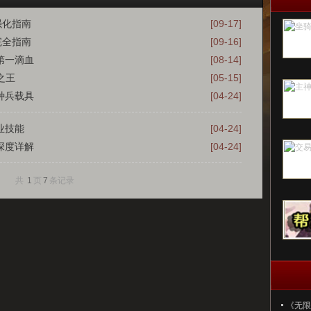
强化指南
[09-17]
完全指南
[09-16]
第一滴血
[08-14]
之王
[05-15]
种兵载具
[04-24]
业技能
[04-24]
深度详解
[04-24]
共
1
页
7
条记录
《无限