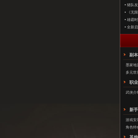
猪队友
《无限
雄霸时
全新启
副本
墨家地
多元世
职业
武侠介
新手
游戏安
角色特
其他