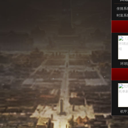
坐骑系
时装系
环球
机甲