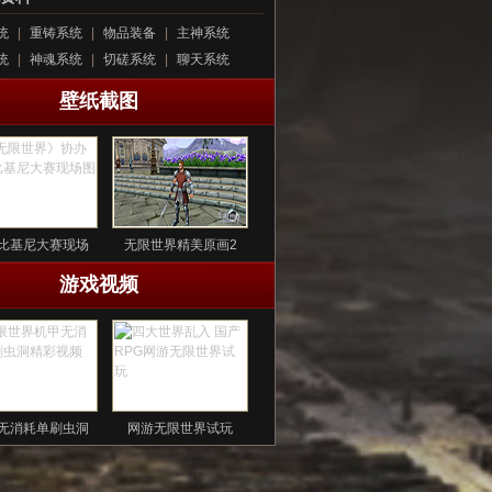
统
|
重铸系统
|
物品装备
|
主神系统
统
|
神魂系统
|
切磋系统
|
聊天系统
壁纸截图
比基尼大赛现场
无限世界精美原画2
游戏视频
无消耗单刷虫洞
网游无限世界试玩