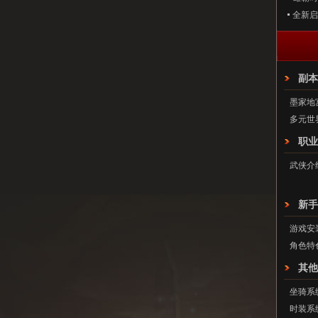
全新启
副本
墨家地
多元世
职业
武侠介
新手
游戏安
角色特
其他
坐骑系
时装系