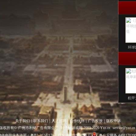
环球
机甲
关于我们
|
联系我们
|
人才招聘
|
合作伙伴
|
广告投放
|
版权申诉
版权所有©
广州市利铭广告有限公司
叶子猪游戏网 2003-
2026
Yzz.cn
service@yzz.cn
增值电信业务许可：粤B2-20242170
|
广东省通信管理局
|
粤公安网备 4401170200