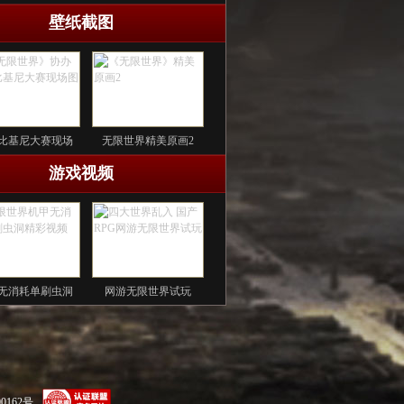
壁纸截图
比基尼大赛现场
无限世界精美原画2
游戏视频
无消耗单刷虫洞
网游无限世界试玩
0162号