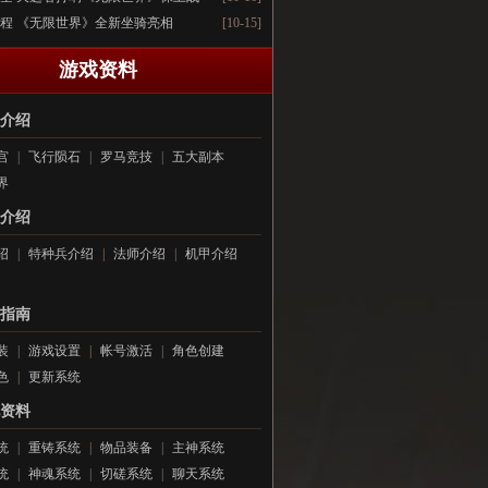
程 《无限世界》全新坐骑亮相
[10-15]
游戏资料
介绍
宫
|
飞行陨石
|
罗马竞技
|
五大副本
界
介绍
绍
|
特种兵介绍
|
法师介绍
|
机甲介绍
指南
装
|
游戏设置
|
帐号激活
|
角色创建
色
|
更新系统
资料
统
|
重铸系统
|
物品装备
|
主神系统
统
|
神魂系统
|
切磋系统
|
聊天系统