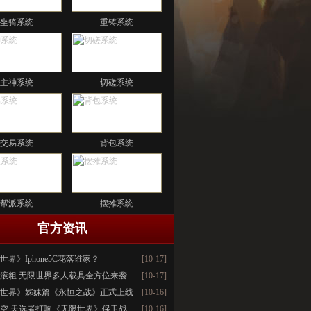
坐骑系统
重铸系统
主神系统
切磋系统
交易系统
背包系统
帮派系统
摆摊系统
官方资讯
世界》Iphone5C花落谁家？
[10-17]
滚粗 无限世界多人载具全方位来袭
[10-17]
世界》姊妹篇《永恒之战》正式上线
[10-16]
空 天选者打响《无限世界》保卫战
[10-16]