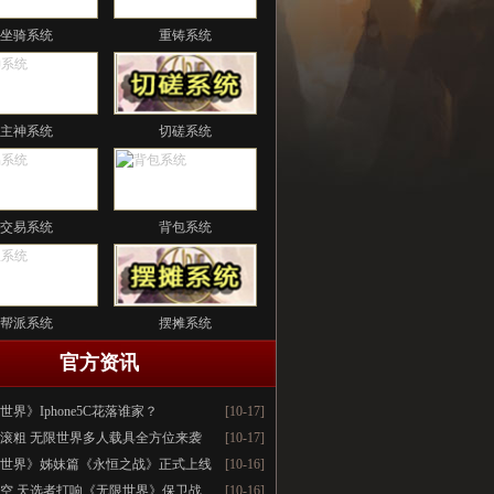
坐骑系统
重铸系统
主神系统
切磋系统
交易系统
背包系统
帮派系统
摆摊系统
官方资讯
世界》Iphone5C花落谁家？
[10-17]
滚粗 无限世界多人载具全方位来袭
[10-17]
世界》姊妹篇《永恒之战》正式上线
[10-16]
空 天选者打响《无限世界》保卫战
[10-16]