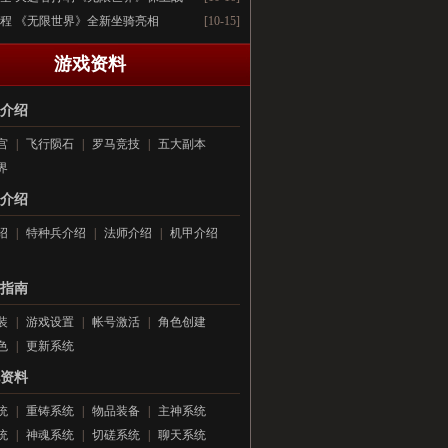
程 《无限世界》全新坐骑亮相
[10-15]
游戏资料
介绍
宫
|
飞行陨石
|
罗马竞技
|
五大副本
界
介绍
绍
|
特种兵介绍
|
法师介绍
|
机甲介绍
指南
装
|
游戏设置
|
帐号激活
|
角色创建
色
|
更新系统
资料
统
|
重铸系统
|
物品装备
|
主神系统
统
|
神魂系统
|
切磋系统
|
聊天系统