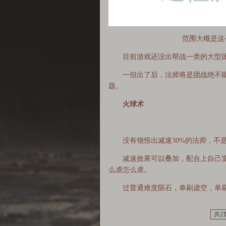
范围大概是这
目前游戏还没出帮战一类的大型团
一但出了后，法师将是团战绝不能少
题。
火球术
没有领悟出减速30%的法师，不是一个
减速效果可以叠加，配合上自己宠物的
么虐怎么虐。
过普通难度陨石，单刷虚空，单刷斗
共2