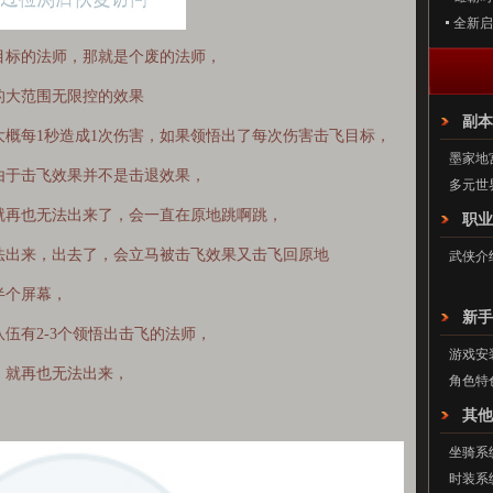
全新启
标的法师，那就是个废的法师，
大范围无限控的效果
副本
每1秒造成1次伤害，如果领悟出了每次伤害击飞目标，
墨家地
于击飞效果并不是击退效果，
多元世
再也无法出来了，会一直在原地跳啊跳，
职业
出来，出去了，会立马被击飞效果又击飞回原地
武侠介
个屏幕，
新手
有2-3个领悟出击飞的法师，
游戏安
就再也无法出来，
角色特
其他
坐骑系
时装系