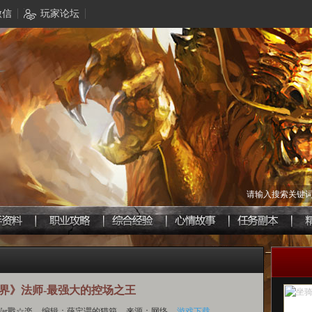
微信
玩家论坛
请输入搜索关键
界》法师-最强大的控场之王
ar戰☆楽
编辑：薛定谔的猫箱
来源：网络
游戏下载