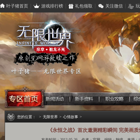
叶子猪首页
游戏排行榜
礼包领取
关注微信
玩
您的位置：
>
无限世界
>
心情故事
>
《永恒之战》首次邀测精彩瞬间 完美画质
发表时间：2013-05-26
作者：官网
编辑：魅瞳
来源：