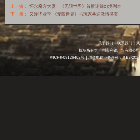
上一篇：
怀念魔方大厦 《无限世界》首推迷踪幻境副本
下一篇：
又逢毕业季 《无限世界》与玩家共迎激情盛夏
关于我们
|
联系我们
|
人
版权所有©
广州市利铭广告有限公司
粤ICP备09126403号
|
增值电信业务许可：粤B2-2024