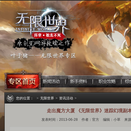
您的位置：
>
无限世界
>
资讯活动
>
走出魔方大厦 《无限世界》迷踪幻境副
发表时间：2013-06-28
作者：官方
编辑：小草
来