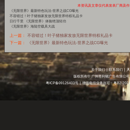
本资讯及文章仅代表发表厂商及作
《无限世界》最新特色玩法-世界之战CG曝光
不容错过！叶子猪独家发放无限世界特权礼品卡
日行千里 《无限世界》体验绝顶轻功
《无限世界》海陆空载具大战
上一篇：
不容错过！叶子猪独家发放无限世界特权礼品卡
下一篇：
《无限世界》最新特色玩法-世界之战CG曝光
关于我们
|
联系我们
|
人
版权所有©
广州市利铭广告有限公司
粤ICP备09126403号
|
增值电信业务许可：粤B2-2024